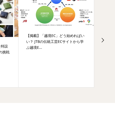
【掲載】「越境EC」どう始めればい
い？ JTBの伝統工芸ECサイトから学
た特設
愛知県
ぶ越境E...
都の挑戦
的な学
一環でBE