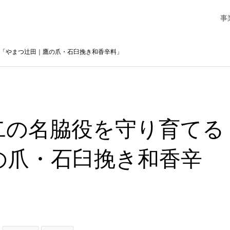
事
「やまつ辻田｜鷹の爪・石臼挽き和香辛料」
二の名脇役を守り育てる
の爪・石臼挽き和香辛