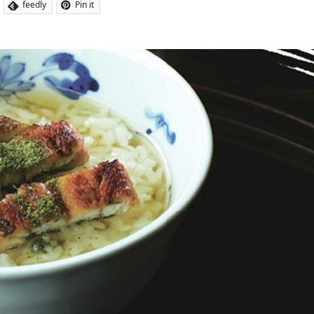
feedly
Pin it