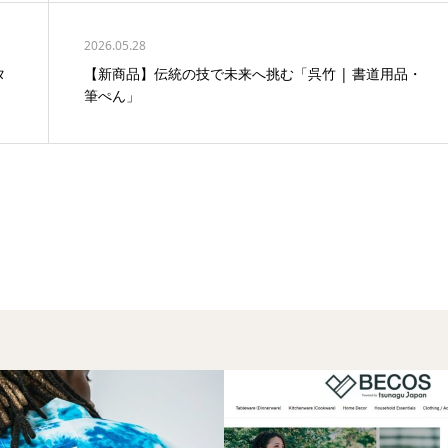
2026.05.28
タ
【新商品】伝統の技で未来へ挑む「呉竹 | 書道用品・
筆ぺん」