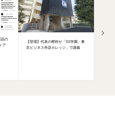
製品の
愛知県
【登壇】代表の樫村が「ISI学園、東
ィア
的な学
京ビジネス外語カレッジ」で講義
一環でBE