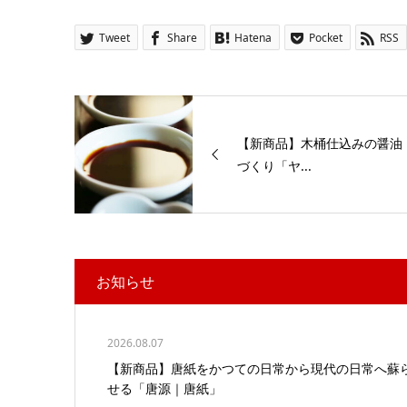
Tweet
Share
Hatena
Pocket
RSS
【新商品】木桶仕込みの醤油
づくり「ヤ...
お知らせ
2026.08.07
【新商品】唐紙をかつての日常から現代の日常へ蘇
せる「唐源｜唐紙」