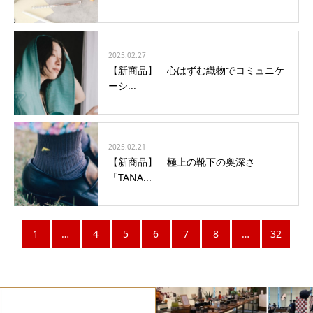
2025.02.27
【新商品】 心はずむ織物でコミュニケ
ーシ...
2025.02.21
【新商品】 極上の靴下の奥深さ
「TANA...
1
…
4
5
6
7
8
…
32