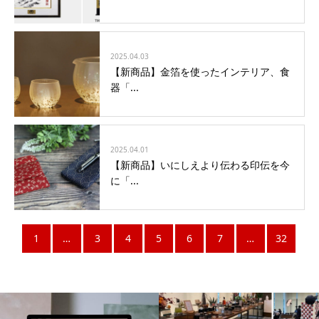
2025.04.03
【新商品】金箔を使ったインテリア、食
器「...
2025.04.01
【新商品】いにしえより伝わる印伝を今
に「...
1
…
3
4
5
6
7
…
32