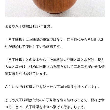
まるや八丁味噌は1337年創業。
「八丁味噌」は豆味噌の総称ではなく、江戸時代から八帖町の2
社が継続して使用している商標です。
「八丁味噌」と名乗るからこそ原料は大豆麹と塩と水だけ、麹も
大豆と塩だけ、杉桶に円錐状の石積みをして二夏二冬寝かせる伝
統製法を守り続けています。
さらに今では有機大豆を使った八丁味噌造りを行っています。
まるや八丁味噌は伝統の八丁味噌を造り続けることで、皆様は食
べることで、八丁味噌を未来へ繋げて行きましょう。